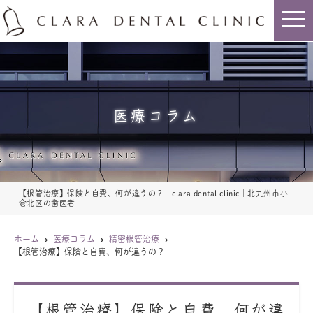
t
o
g
g
l
e
n
a
v
i
医療コラム
g
a
t
i
o
n
【根管治療】保険と自費、何が違うの？｜clara dental clinic｜北九州市小
倉北区の歯医者
ホーム
医療コラム
精密根管治療
【根管治療】保険と自費、何が違うの？
【根管治療】保険と自費、何が違