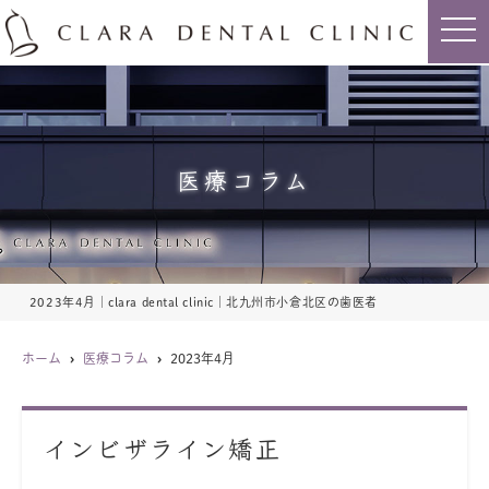
t
o
g
g
l
e
n
a
v
i
医療コラム
g
a
t
i
o
n
2023年4月｜clara dental clinic｜北九州市小倉北区の歯医者
ホーム
医療コラム
2023年4月
インビザライン矯正