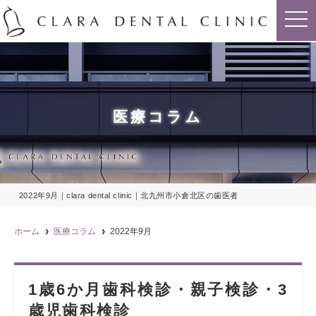
t
o
g
g
l
e
n
a
v
i
医療コラム
g
a
t
i
o
n
2022年9月｜clara dental clinic｜北九州市小倉北区の歯医者
ホーム
医療コラム
2022年9月
1歳6か月歯科検診・親子検診・3
歳児歯科検診