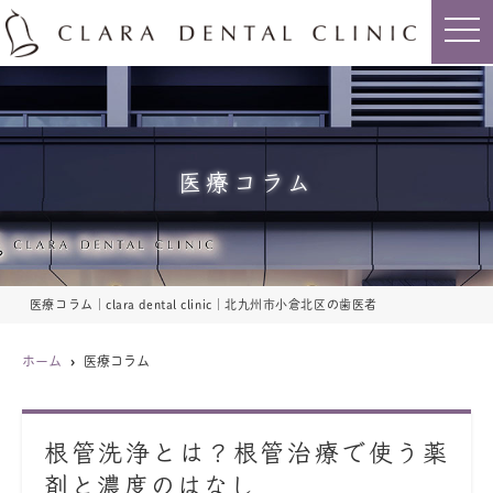
t
o
g
g
l
e
n
a
v
i
医療コラム
g
a
t
i
o
n
医療コラム｜clara dental clinic｜北九州市小倉北区の歯医者
ホーム
医療コラム
根管洗浄とは？根管治療で使う薬
剤と濃度のはなし