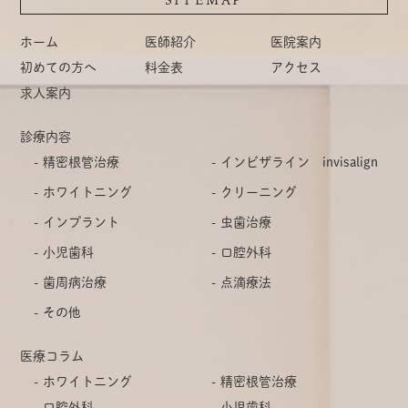
ホーム
医師紹介
医院案内
初めての方へ
料金表
アクセス
求人案内
診療内容
精密根管治療
インビザライン invisalign
ホワイトニング
クリーニング
インプラント
虫歯治療
小児歯科
口腔外科
歯周病治療
点滴療法
その他
医療コラム
ホワイトニング
精密根管治療
口腔外科
小児歯科