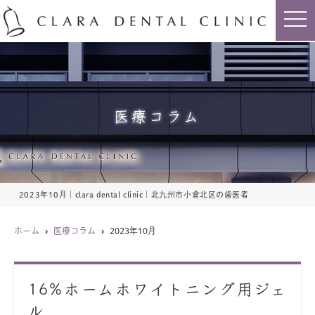
t
o
g
g
l
e
n
a
v
i
医療コラム
g
a
t
i
o
n
2023年10月｜clara dental clinic｜北九州市小倉北区の歯医者
ホーム
医療コラム
2023年10月
16%ホームホワイトニング用ジェ
ル