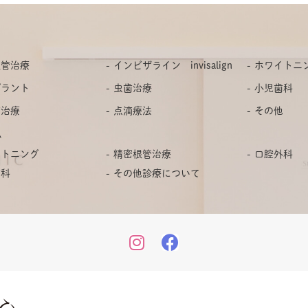
根管治療
インビザライン invisalign
ホワイトニ
プラント
虫歯治療
小児歯科
病治療
点滴療法
その他
ム
イトニング
精密根管治療
口腔外科
歯科
その他診療について