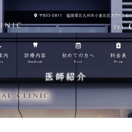
〒803-0811 福岡県北九州市小倉北区大門1丁目3-13
TEL.
案内
診療内容
初めての方へ
料金表
ic
Medical
First
Price
医師紹介