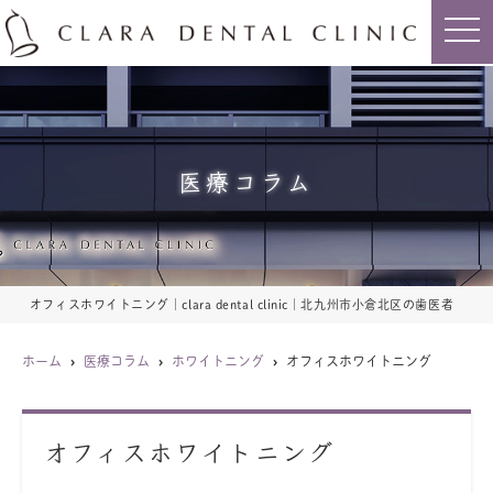
t
o
g
g
l
e
n
a
v
i
医療コラム
g
a
t
i
o
n
オフィスホワイトニング｜clara dental clinic｜北九州市小倉北区の歯医者
ホーム
医療コラム
ホワイトニング
オフィスホワイトニング
オフィスホワイトニング