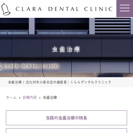
t
o
g
g
l
e
n
a
v
i
虫歯治療
g
a
t
i
o
n
虫歯治療 | 北九州市小倉北区の歯医者｜くららデンタルクリニック
ホーム
診療内容
虫歯治療
当院の虫歯治療の特長