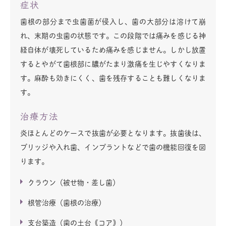
症状
歯根の部分まで虫歯菌が侵入し、歯の大部分は溶けて崩
れ、末期の虫歯の状態です。この段階では痛みを感じる神
経自体が壊死しているため痛みを感じません。しかし放置
するとやがて歯根部に膿がたまり激痛を生じやすくなりま
す。麻酔も効きにくく、歯を残存することも難しくなりま
す。
治療方法
炎ほとんどのケースで抜歯が必要となります。抜歯後は、
ブリッジや入れ歯、インプラントなどで歯の機能回復を図
ります。
クラウン（被せ物・差し歯）
根管治療（歯根の治療）
支台築造（歯の土台｟コア｠）