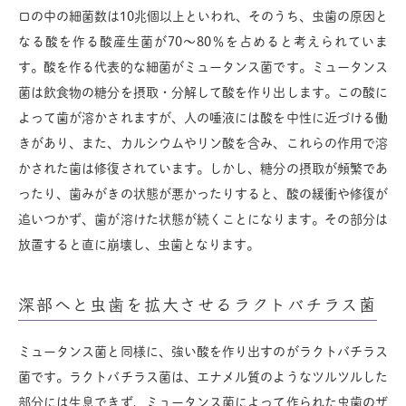
口の中の細菌数は10兆個以上といわれ、そのうち、虫歯の原因と
なる酸を作る酸産生菌が70～80％を占めると考えられていま
す。酸を作る代表的な細菌がミュータンス菌です。ミュータンス
菌は飲食物の糖分を摂取・分解して酸を作り出します。この酸に
よって歯が溶かされますが、人の唾液には酸を中性に近づける働
きがあり、また、カルシウムやリン酸を含み、これらの作用で溶
かされた歯は修復されています。しかし、糖分の摂取が頻繁であ
ったり、歯みがきの状態が悪かったりすると、酸の緩衝や修復が
追いつかず、歯が溶けた状態が続くことになります。その部分は
放置すると直に崩壊し、虫歯となります。
深部へと虫歯を拡大させるラクトバチラス菌
ミュータンス菌と同様に、強い酸を作り出すのがラクトバチラス
菌です。ラクトバチラス菌は、エナメル質のようなツルツルした
部分には生息できず、ミュータンス菌によって作られた虫歯のザ