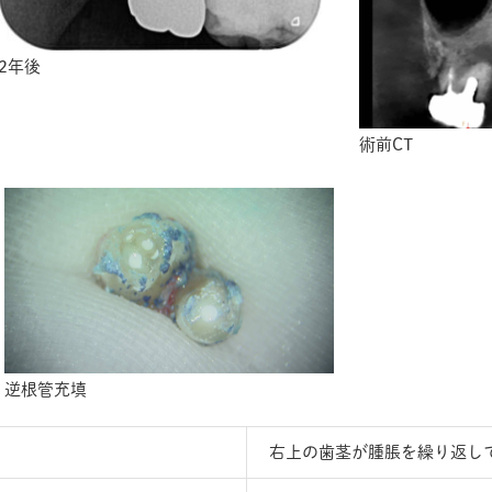
2年後
術前CT
逆根管充填
右上の歯茎が腫脹を繰り返し