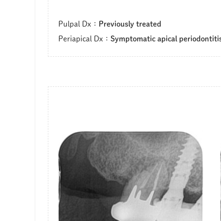
Pulpal Dx：
Previously treated
Periapical Dx：
S
ymptomatic apical periodontiti