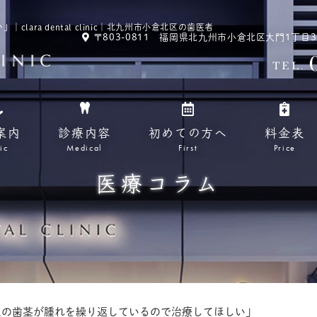
ra dental clinic｜北九州市小倉北区の歯医者
〒803-0811 福岡県北九州市小倉北区大門1丁目3-13
TEL.
案内
診療内容
初めての方へ
料金表
ic
Medical
First
Price
医療コラム
上の歯茎が腫れを繰り返しているので治療してほしい」