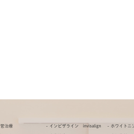
根管治療
インビザライン invisalign
ホワイトニ