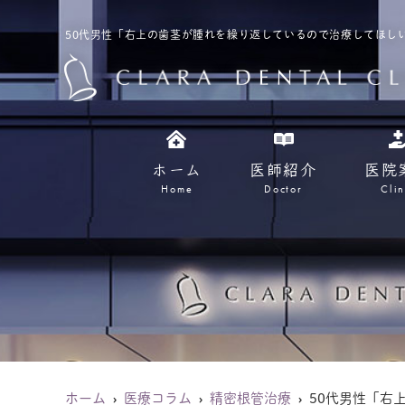
50代男性「右上の歯茎が腫れを繰り返しているので治療してほしい」｜cla
ホーム
医師紹介
医院
Home
Doctor
Clin
ホーム
医療コラム
精密根管治療
50代男性「右