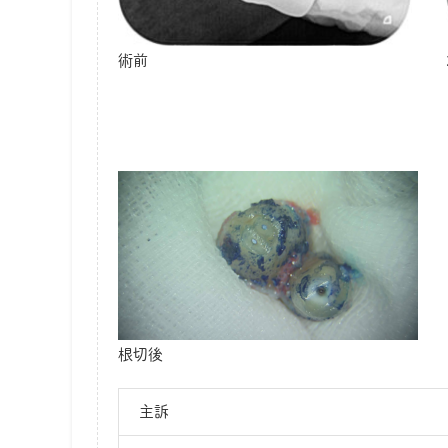
術前
根切後
主訴