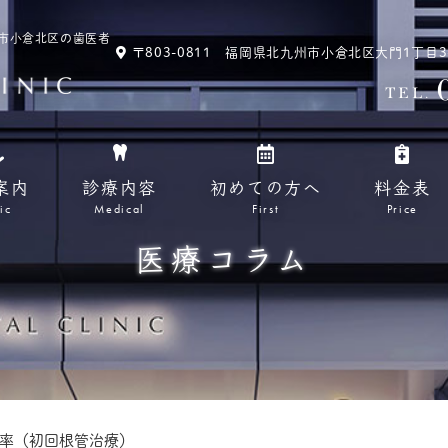
北九州市小倉北区の歯医者
〒803-0811 福岡県北九州市小倉北区大門1丁目3-13
TEL.
案内
診療内容
初めての方へ
料金表
ic
Medical
First
Price
医療コラム
率（初回根管治療）