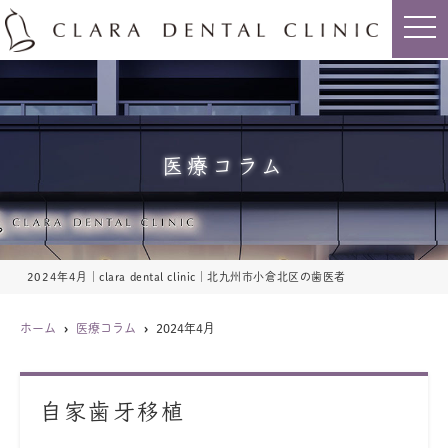
t
o
g
g
l
e
n
a
v
i
医療コラム
g
a
t
i
o
n
2024年4月｜clara dental clinic｜北九州市小倉北区の歯医者
ホーム
医療コラム
2024年4月
自家歯牙移植